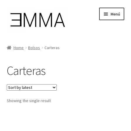
Ir
Ir
Menú
a
al
la
contenido
navegación
Tienda
Home
Bolsos
Carteras
Mi cuenta
Carteras
Cesta de la compra
Instagram
Showing the single result
Facebook