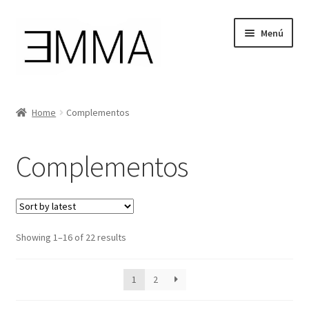
Ir
Ir
Menú
a
al
la
contenido
navegación
Tienda
Home
Complementos
Mi cuenta
Complementos
Cesta de la compra
Instagram
Showing 1–16 of 22 results
Facebook
1
2