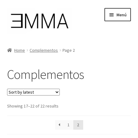
Ir
Ir
Menú
a
al
la
contenido
navegación
Tienda
Home
Complementos
Page 2
Mi cuenta
Complementos
Cesta de la compra
Instagram
Showing 17–22 of 22 results
Facebook
1
2