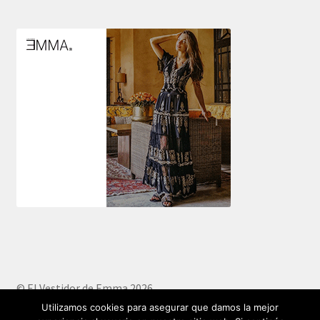
© El Vestidor de Emma 2026
Creado con Storefront y WooCommerce
.
Utilizamos cookies para asegurar que damos la mejor