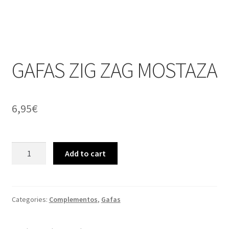
GAFAS ZIG ZAG MOSTAZA
6,95
€
GAFAS
Add to cart
ZIG
ZAG
MOSTAZA
quantity
Categories:
Complementos
,
Gafas