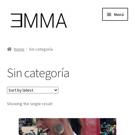
Ir
Ir
Menú
a
al
la
contenido
navegación
Tienda
Home
Sin categoría
Mi cuenta
Sin categoría
Cesta de la compra
Instagram
Showing the single result
Facebook