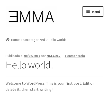
Ir
Ir
Menú
a
al
la
contenido
navegación
Tienda
Home
Uncategorized
Hello world!
Mi cuenta
Publicado el
08/06/2017
por
NGLCDEV
—
1 comentario
Cesta de la compra
Hello world!
Instagram
Welcome to WordPress. This is your first post. Edit or
Facebook
delete it, then start writing!