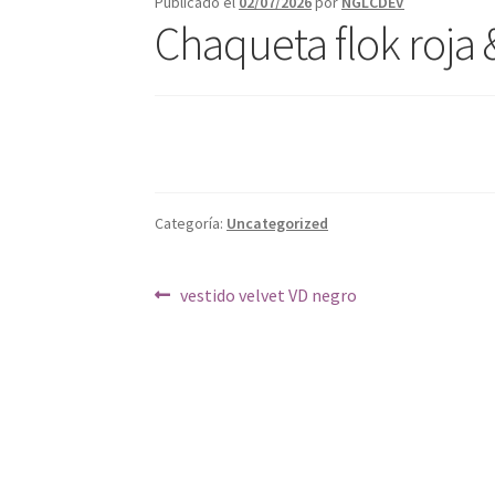
Publicado el
02/07/2026
por
NGLCDEV
Chaqueta flok roja 
Categoría:
Uncategorized
Navegación
Anterior:
vestido velvet VD negro
de
entradas