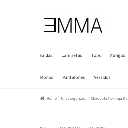
Ir
Ir
a
al
la
contenido
navegación
Faldas
Camisetas
Tops
Abrigos
Monos
Pantalones
Vestidos
Home
Uncategorized
Chaqueta flok roja & 