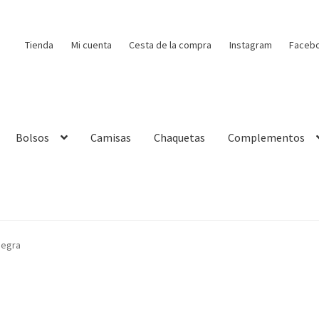
Tienda
Mi cuenta
Cesta de la compra
Instagram
Faceb
Bolsos
Camisas
Chaquetas
Complementos
negra