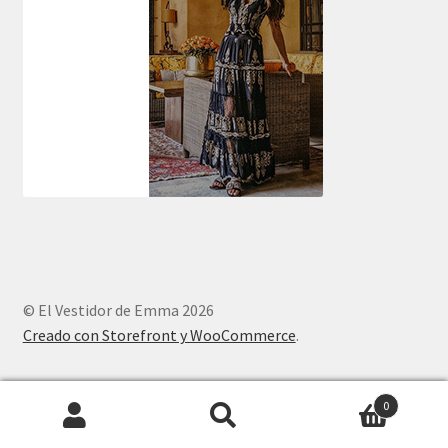
© El Vestidor de Emma 2026
Creado con Storefront y WooCommerce
.
0
Search
S