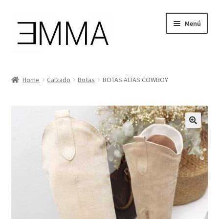
Ir
Ir
Menú
a
al
la
contenido
navegación
Tienda
Home
Calzado
Botas
BOTAS ALTAS COWBOY
Mi cuenta
Cesta de la compra
Instagram
Facebook