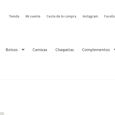
Tienda
Mi cuenta
Cesta de la compra
Instagram
Faceb
Bolsos
Camisas
Chaquetas
Complementos