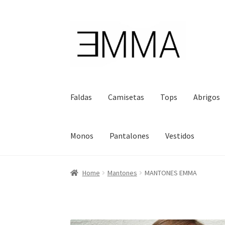
Ir
Ir
a
al
la
contenido
navegación
Faldas
Camisetas
Tops
Abrigos
Monos
Pantalones
Vestidos
Home
Mantones
MANTONES EMMA