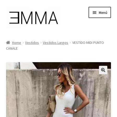
Ir
Ir
Menú
a
al
la
contenido
navegación
Tienda
Home
Vestidos
Vestidos Largos
VESTIDO MIDI PUNTO
CANALE
Mi cuenta
Cesta de la compra
Instagram
Facebook